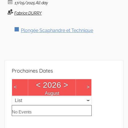
17/05/2025 All day
Pas-
Fabrice DURRY
de-
Plongée Scaphandre et Technique
Calais
Prochaines Dates
<
2026
>
<
>
August
List
No Events