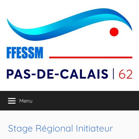
Aller
au
contenu
Comité
Menu
Départemental
FFESSM
Stage Régional Initiateur
du