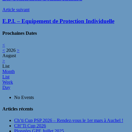
l’article
Article suivant
E.P.I. – Equipement de Protection Individuelle
Prochaines Dates
<
<
2026
>
August
>
List
Month
List
Week
Day
No Events
Articles récents
Ch’ti Cup PSP 2026 – Rendez‑vous le 1er mars à Auchel !
CH’Ti Cup 2026
Plongées GPE Juillet 2025