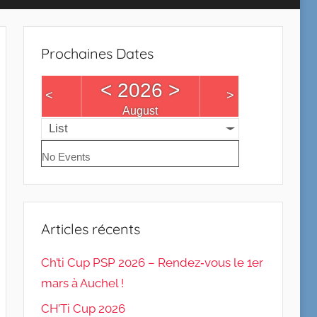
Prochaines Dates
<
2026
>
<
>
August
List
No Events
Articles récents
Ch’ti Cup PSP 2026 – Rendez‑vous le 1er
mars à Auchel !
CH’Ti Cup 2026