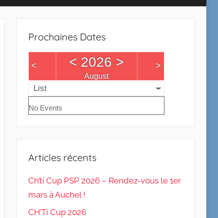
Prochaines Dates
<
2026
>
<
>
August
List
No Events
Articles récents
Ch’ti Cup PSP 2026 – Rendez‑vous le 1er
mars à Auchel !
CH’Ti Cup 2026