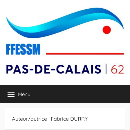
Aller
au
contenu
Comité
Menu
Départemental
FFESSM
Auteur/autrice :
Fabrice DURRY
du