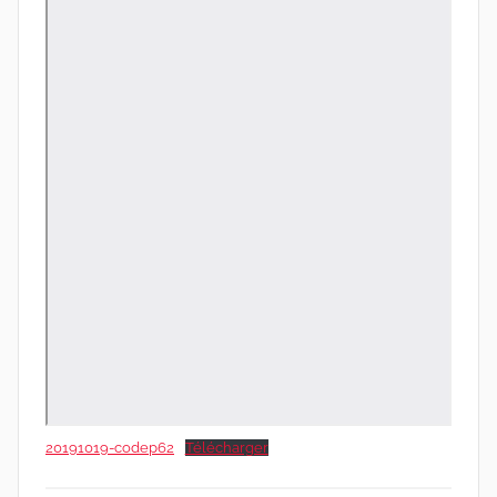
20191019-codep62
Télécharger