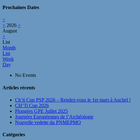
Prochaines Dates
<
<
2026
>
August
>
List
Month
List
Week
Day
No Events
Articles récents
Ch’ti Cup PSP 2026 – Rendez‑vous le 1er mars à Auchel !
CH’Ti Cup 2026
Plongées GPE Juillet 2025
Journées Européennes de l’Archéologie
Nouvelle vedette du PNMEPMO
Catégories