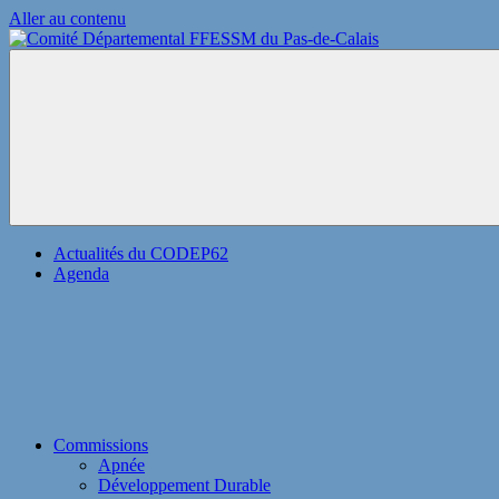
Aller au contenu
Comité
Départemental
FFESSM
du
Pas-
de-
Calais
Actualités du CODEP62
Agenda
Commissions
Apnée
Développement Durable