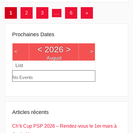
Pagination
Articles
1
2
3
…
6
»
suivants
des
publications
Prochaines Dates
<
2026
>
<
>
August
List
No Events
Articles récents
Ch’ti Cup PSP 2026 – Rendez‑vous le 1er mars à