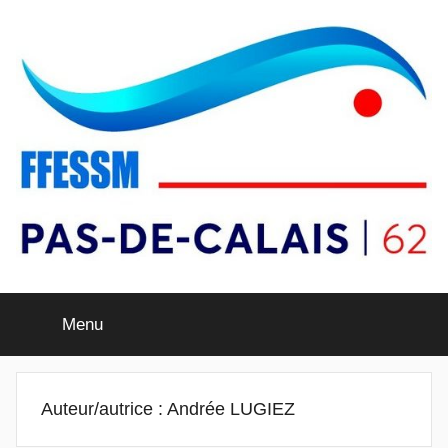
Aller
au
contenu
Comité
Menu
Départemental
FFESSM
Auteur/autrice :
Andrée LUGIEZ
du