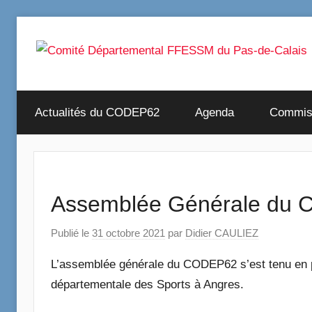
Aller
au
contenu
Comité
Actualités du CODEP62
Agenda
Commis
Départemental
FFESSM
du
Assemblée Générale du
Pas-
Publié le
31 octobre 2021
par
Didier CAULIEZ
L’assemblée générale du CODEP62 s’est tenu en p
de-
départementale des Sports à Angres.