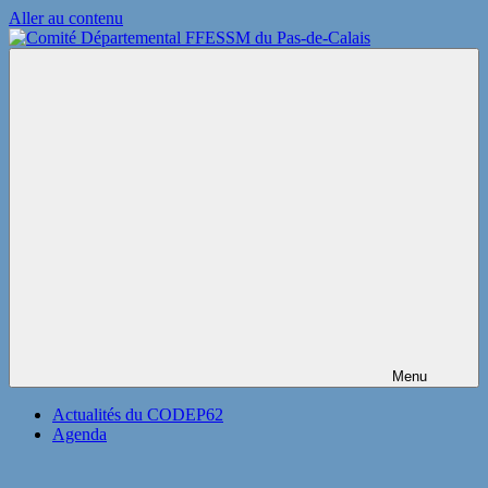
Aller au contenu
Comité
Départemental
FFESSM
du
Pas-
de-
Calais
Menu
Actualités du CODEP62
Agenda